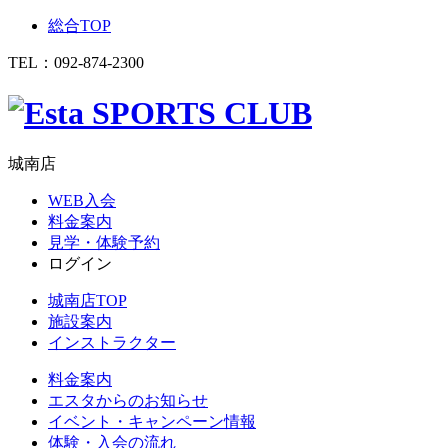
総合TOP
TEL：
092-874-2300
城南店
WEB入会
料金案内
見学・体験予約
ログイン
城南店TOP
施設案内
インストラクター
料金案内
エスタからのお知らせ
イベント・キャンペーン情報
体験・入会の流れ