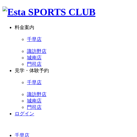
料金案内
千早店
諏訪野店
城南店
門司店
見学・体験予約
千早店
諏訪野店
城南店
門司店
ログイン
千早店