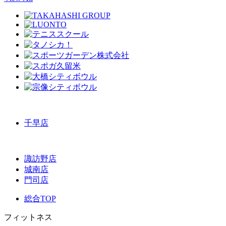
千早店
諏訪野店
城南店
門司店
総合TOP
フィットネス