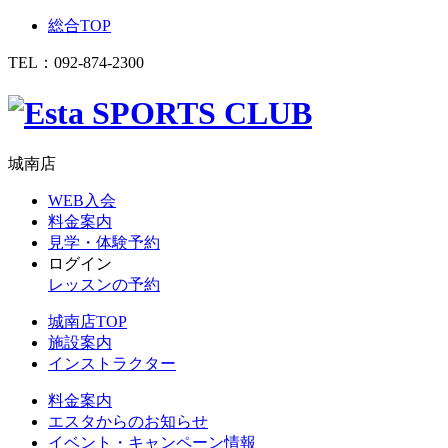
総合TOP
TEL：
092-874-2300
城南店
WEB入会
料金案内
見学・体験予約
ログイン
レッスンの予約
城南店TOP
施設案内
インストラクター
料金案内
エスタからのお知らせ
イベント・キャンペーン情報