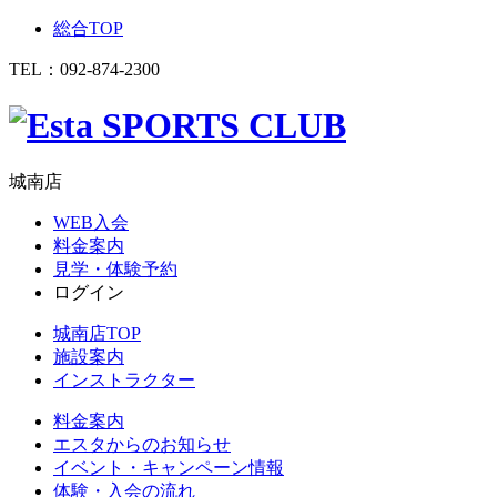
総合TOP
TEL：
092-874-2300
城南店
WEB入会
料金案内
見学・体験予約
ログイン
城南店TOP
施設案内
インストラクター
料金案内
エスタからのお知らせ
イベント・キャンペーン情報
体験・入会の流れ